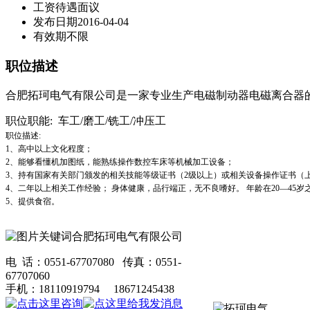
工资待遇
面议
发布日期
2016-04-04
有效期
不限
职位描述
合肥拓珂电气有限公司是一家专业生产电磁制动器电磁离合器
职位职能: 车工/磨工/铣工/冲压工
职位描述:
1、高中以上文化程度；
2、能够看懂机加图纸，能熟练操作数控车床等机械加工设备；
3、持有国家有关部门颁发的相关技能等级证书（2级以上）或相关设备操作证书（
4、二年以上相关工作经验； 身体健康，品行端正，无不良嗜好。 年龄在20—45岁
5、提供食宿。
合肥拓珂电气有限公司
电 话：0551-67707080 传真：0551-
67707060
手机：18110919794 18671245438