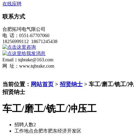
在线应聘
联系方式
合肥拓珂电气限公司
电 话：0551-67707060
18256999112 18671245438
Email
：
tqbrake@163.com
网 址：www.tqbrake.com
当前位置：
网站首页
>
招贤纳士
> 车工/磨工/铣工/
招贤纳士
车工/磨工/铣工/冲压工
招聘人数
2
工作地点
合肥市肥东经济开发区